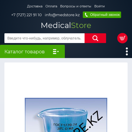
Доставка
Оплата
Вопросы и ответы
Войти
+7 (727) 221 91 10
info@medstore.kz
Обратный звонок
Medical
Store
Каталог товаров