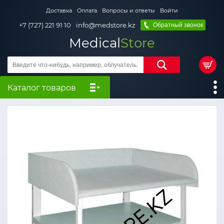
Доставка
Оплата
Вопросы и ответы
Войти
+7 (727) 221 91 10
info@medstore.kz
Обратный звонок
Medical
Store
Каталог товаров