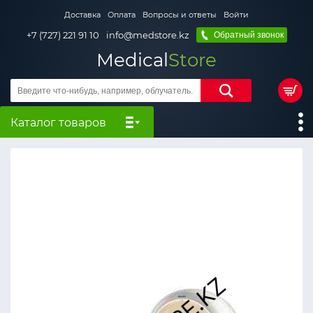
Доставка
Оплата
Вопросы и ответы
Войти
+7 (727) 221 91 10
info@medstore.kz
Обратный звонок
Medical
Store
Каталог товаров