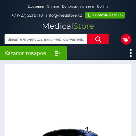
Доставка
Оплата
Вопросы и ответы
Войти
+7 (727) 221 91 10
info@medstore.kz
Обратный звонок
Medical
Store
Каталог товаров