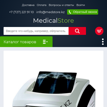
Доставка
Оплата
Вопросы и ответы
Войти
+7 (727) 221 91 10
info@medstore.kz
Обратный звонок
Medical
Store
Каталог товаров