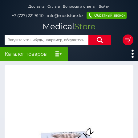
Доставка
Оплата
Вопросы и ответы
Войти
+7 (727) 221 91 10
info@medstore.kz
Обратный звонок
Medical
Store
Каталог товаров