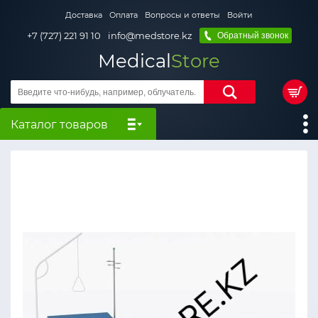
Доставка
Оплата
Вопросы и ответы
Войти
+7 (727) 221 91 10
info@medstore.kz
Обратный звонок
Medical
Store
Каталог товаров