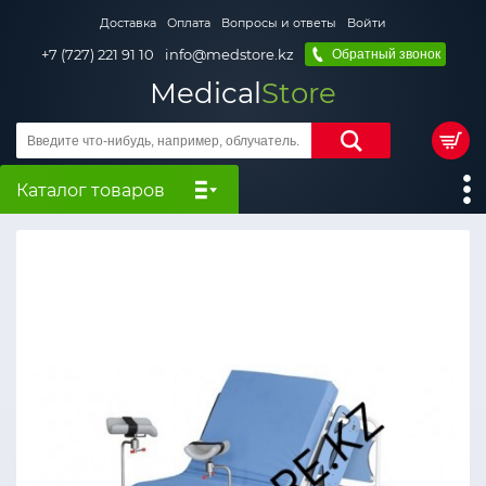
Доставка
Оплата
Вопросы и ответы
Войти
+7 (727) 221 91 10
info@medstore.kz
Обратный звонок
Medical
Store
Каталог товаров