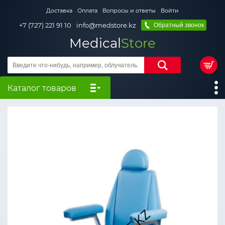
Доставка
Оплата
Вопросы и ответы
Войти
+7 (727) 221 91 10
info@medstore.kz
Обратный звонок
Medical
Store
Каталог товаров