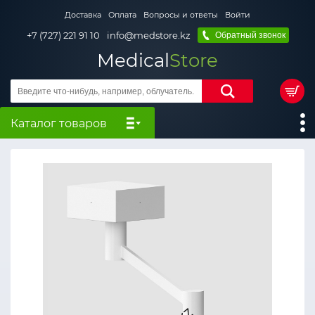
Доставка
Оплата
Вопросы и ответы
Войти
+7 (727) 221 91 10
info@medstore.kz
Обратный звонок
Medical
Store
Каталог товаров