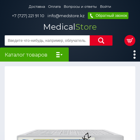
Доставка
Оплата
Вопросы и ответы
Войти
+7 (727) 221 91 10
info@medstore.kz
Обратный звонок
Medical
Store
Каталог товаров