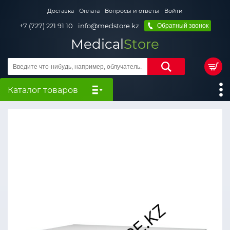
Доставка
Оплата
Вопросы и ответы
Войти
+7 (727) 221 91 10
info@medstore.kz
Обратный звонок
Medical
Store
Каталог товаров