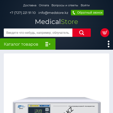
Доставка
Оплата
Вопросы и ответы
Войти
+7 (727) 221 91 10
info@medstore.kz
Обратный звонок
Medical
Store
Каталог товаров