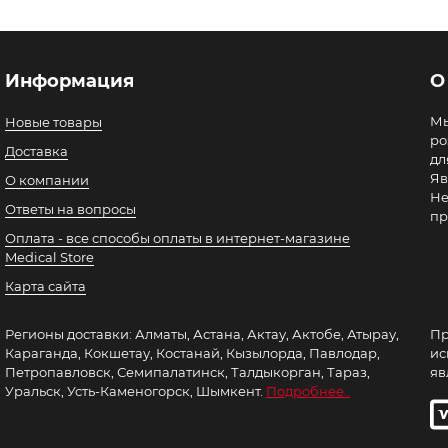
Информация
О
Мы
Новые товары
ро
Доставка
дл
Яв
О компании
Не
Ответы на вопросы
пр
Оплата - все способы оплаты в интернет-магазине
Medical Store
Карта сайта
Регионы доставки: Алматы, Астана, Актау, Актобе, Атырау,
Пр
Караганда, Кокшетау, Костанай, Кызылорда, Павлодар,
ис
Петропавловск, Семипалатинск, Талдыкорган, Тараз,
яв
Уральск, Усть-Каменогорск, Шымкент.
Подробнее..