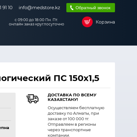
 91 10
info@medstore.kz
Обратный звонок
с 09:00 до 18:00 Пн. Пт.
Корзина
онлайн заказ круглосуточно
огический ПС 150х1,5
ДОСТАВКА ПО ВСЕМУ
КАЗАХСТАНУ!
Осуществляем бесплатную
доставку по Алматы, при
заказе от 100 000 тг.
Отправляем в регионы
упна
через транспортные
компании.