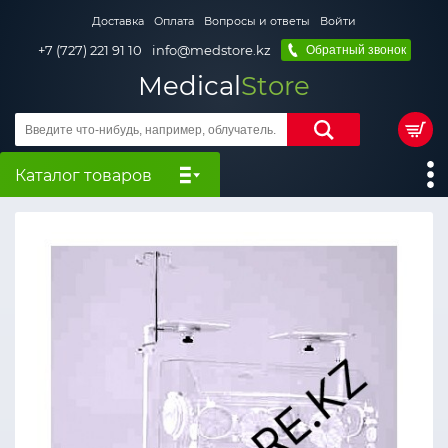
Доставка
Оплата
Вопросы и ответы
Войти
+7 (727) 221 91 10
info@medstore.kz
Обратный звонок
Medical
Store
Каталог товаров