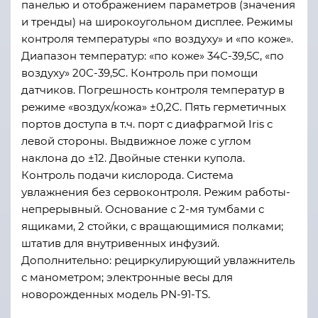
панелью и отображением параметров (значения
и тренды) на широкоугольном дисплее. Режимы
контроля температуры «по воздуху» и «по коже».
Диапазон температур: «по коже» 34С-39,5С, «по
воздуху» 20С-39,5С. Контроль при помощи
датчиков. Погрешность контроля температур в
режиме «воздух/кожа» ±0,2С. Пять герметичных
портов доступа в т.ч. порт с диафрагмой Iris с
левой стороны. Выдвижное ложе с углом
наклона до ±12. Двойные стенки купола.
Контроль подачи кислорода. Система
увлажнения без сервоконтроля. Режим работы-
непрерывный. Основание с 2-мя тумбами с
ящиками, 2 стойки, с вращающимися полками;
штатив для внутривенных инфузий.
Дополнительно: рециркулирующий увлажнитель
с манометром; электронные весы для
новорожденных модель PN-91-TS.