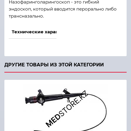
Назофаринголарингоскоп - это гибкий
эндоскоп, который вводится перорально либо
трансназально.
Технические характеристики
Оптическая система
100°
Глубина резкости
3-100 мм
ДРУГИЕ ТОВАРЫ ИЗ ЭТОЙ КАТЕГОРИИ
Отклонение дистального конца
вверх /вниз 130°
Диаметр дистального конца
Ø3,8 мм
Диаметр вводимой трубки
Ø3,8 мм
Рабочая длина
300 мм