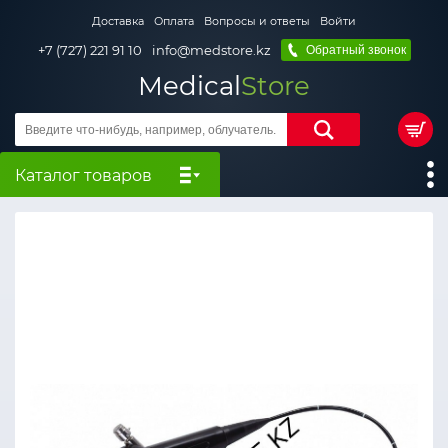
Доставка
Оплата
Вопросы и ответы
Войти
+7 (727) 221 91 10
info@medstore.kz
Обратный звонок
Medical
Store
Каталог товаров