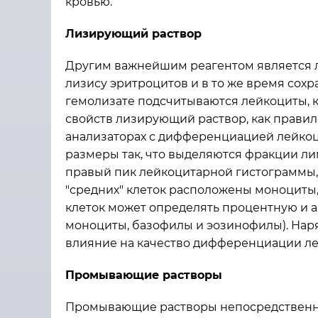
кровью.
Лизирующий раствор
Другим важнейшим реагентом является л
лизису эритроцитов и в то же время сох
гемолизате подсчитываются лейкоциты, к
свойств лизирующий раствор, как прави
анализаторах с дифференциацией лейкоц
размеры так, что выделяются фракции лим
правый пик лейкоцитарной гистограммы, 12
"средних" клеток расположены моноциты,
клеток может определять процентную и 
моноциты, базофилы и эозинофилы). Нар
влияние на качество дифференциации ле
Промывающие растворы
Промывающие растворы непосредственно 