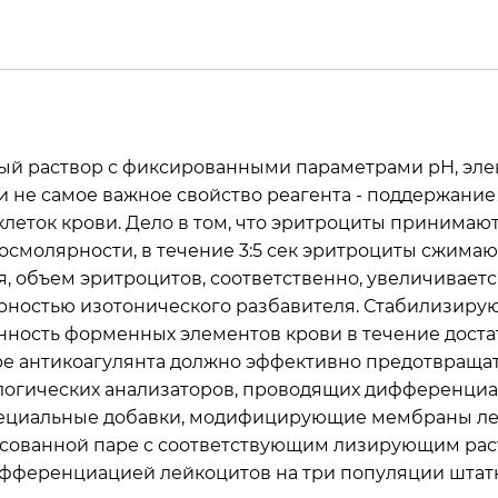
ный раствор с фиксированными параметрами рН, эле
 и не самое важное свойство реагента - поддержани
леток крови. Дело в том, что эритроциты принимают
осмолярности, в течение 3:5 сек эритроциты сжимаю
, объем эритроцитов, соответственно, увеличиваетс
ярностью изотонического разбавителя. Стабилизиру
нность форменных элементов крови в течение доста
оре антикоагулянта должно эффективно предотвраща
ологических анализаторов, проводящих дифференциа
ециальные добавки, модифицирующие мембраны лей
сованной паре с соответствующим лизирующим раств
дифференциацией лейкоцитов на три популяции шта