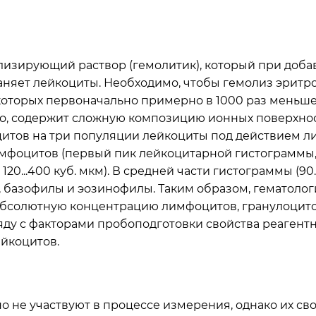
изирующий раствор (гемолитик), который при добав
раняет лейкоциты. Необходимо, чтобы гемолиз эритр
оторых первоначально примерно в 1000 раз меньше,
ло, содержит сложную композицию ионных поверхно
итов на три популяции лейкоциты под действием л
фоцитов (первый пик лейкоцитарной гистограммы, 35
0...400 куб. мкм). В средней части гистограммы (90..
 базофилы и эозинофилы. Таким образом, гематолог
абсолютную концентрацию лимфоцитов, гранулоцитов
яду с факторами пробоподготовки свойства реагент
йкоцитов.
не участвуют в процессе измерения, однако их сво