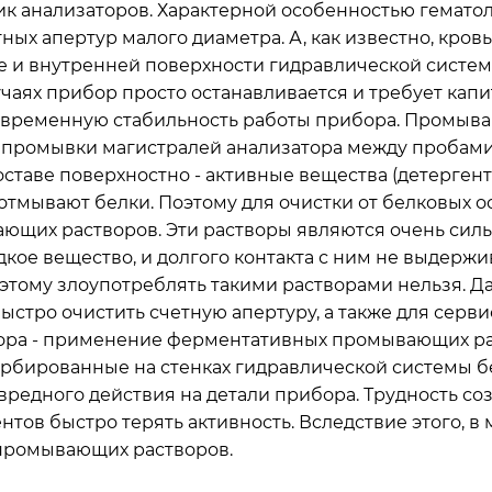
ик анализаторов. Характерной особенностью гемато
ных апертур малого диаметра. А, как известно, кров
 и внутренней поверхности гидравлической системы
аях прибор просто останавливается и требует капит
временную стабильность работы прибора. Промываю
й промывки магистралей анализатора между пробами,
оставе поверхностно - активные вещества (детерген
тмывают белки. Поэтому для очистки от белковых о
ающих растворов. Эти растворы являются очень сил
дкое вещество, и долгого контакта с ним не выдержи
оэтому злоупотреблять такими растворами нельзя.
быстро очистить счетную апертуру, а также для сер
ра - применение ферментативных промывающих рас
рбированные на стенках гидравлической системы бе
вредного действия на детали прибора. Трудность с
нтов быстро терять активность. Вследствие этого, 
промывающих растворов.