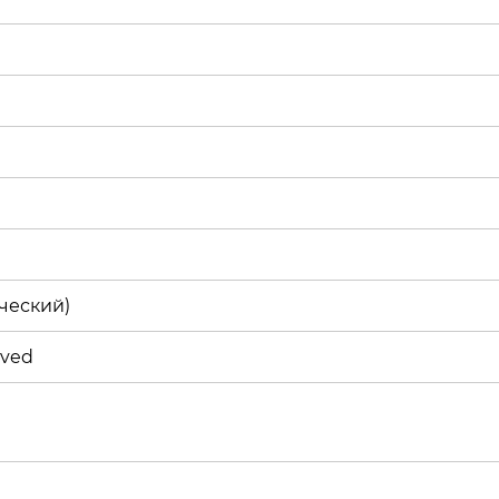
ческий)
oved