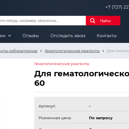
+7 (727) 221
Найти
нии
Отзывы
Отследить заказ
Контакты
енты лабораторные
Гематологические реагенты
Для гемато
Гематологические реагенты
Для гематологическо
60
Артикул:
-
Розничная цена:
По запросу