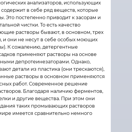
логических анализаторов, использующих
ь содержит в себе ряд веществ, которые
. Это постепенно приводит к засорам и
альной чистки. То есть качество
щие растворы бывают, в основном, трех
 и они не несут в себе особых моющих
ты). К сожалению, детергентные
садков применяют растворы на основе
ьными депротеинезаторами. Однако,
вают детали из пластика (они трескаются),
 Данные растворы в основном применяются
висных работ. Современное решение
творов. Благодаря наличию ферментов,
лки и другие вещества. При этом они
оздания таких промывающих растворов
в мире имеется сравнительно немного