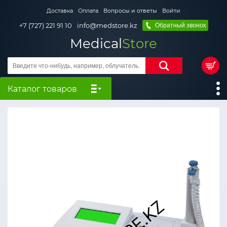
Доставка
Оплата
Вопросы и ответы
Войти
+7 (727) 221 91 10
info@medstore.kz
Обратный звонок
Medical
Store
Каталог товаров