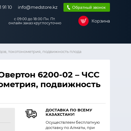
 91 10
info@medstore.kz
Обратный звонок
с 09:00 до 18:00 Пн. Пт.
Корзина
онлайн заказ круглосуточно
дов, токотонометрия, подвижность плода
вертон 6200-02 – ЧСС
нометрия, подвижность
ДОСТАВКА ПО ВСЕМУ
КАЗАХСТАНУ!
Осуществляем бесплатную
доставку по Алматы, при