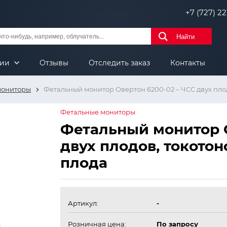
+7 (727) 221
Найти
нии
Отзывы
Отследить заказ
Контакты
мониторы
Фетальный монитор Овертон 6200-02 – ЧСС двух пло
Фетальные мониторы
Фетальный монитор О
двух плодов, токото
плода
Артикул:
-
Розничная цена:
По запросу