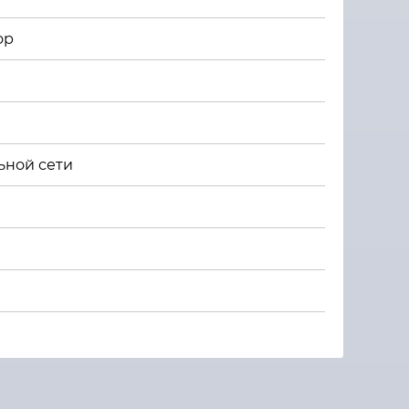
ор
ьной сети