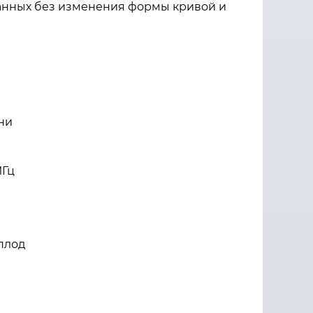
данных без изменения формы кривой и
ни
МГц
плод