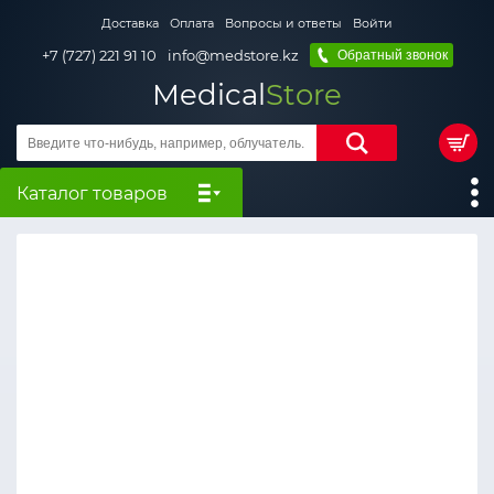
Доставка
Оплата
Вопросы и ответы
Войти
+7 (727) 221 91 10
info@medstore.kz
Обратный звонок
Medical
Store
Каталог товаров