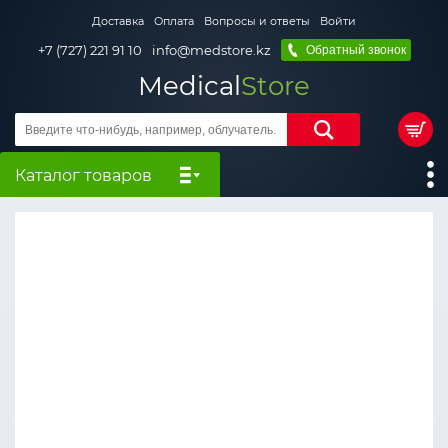
Доставка
Оплата
Вопросы и ответы
Войти
+7 (727) 221 91 10
info@medstore.kz
Обратный звонок
Medical
Store
Каталог товаров