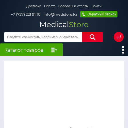
Доставка
Оплата
Вопросы и ответы
Войти
+7 (727) 221 91 10
info@medstore.kz
Обратный звонок
Medical
Store
Каталог товаров