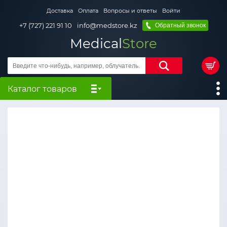
Доставка
Оплата
Вопросы и ответы
Войти
+7 (727) 221 91 10
info@medstore.kz
Обратный звонок
Medical
Store
Каталог товаров