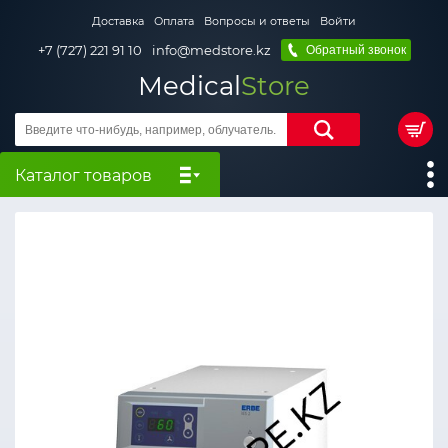
Доставка
Оплата
Вопросы и ответы
Войти
+7 (727) 221 91 10
info@medstore.kz
Обратный звонок
Medical
Store
Каталог товаров