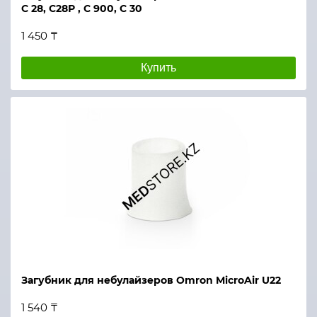
С 28, С28Р , С 900, С 30
1 450 ₸
Купить
Загубник для небулайзеров Omron MicroAir U22
1 540 ₸