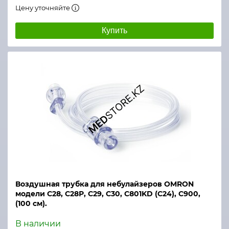
Цену уточняйте
Купить
Воздушная трубка для небулайзеров OMRON
модели С28, С28Р, С29, С30, С801KD (С24), С900,
(100 см).
В наличии