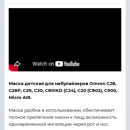
Маска детская для небулайзеров Omron
С28,
С28Р, С29, С30, С801KD (С24), С20 (С802), С900,
Micro AIR.
Маска удобна в использовании, обеспечивает
полное прилегание маски к лицу, возможность
одновременной ингаляции через рот и нос.