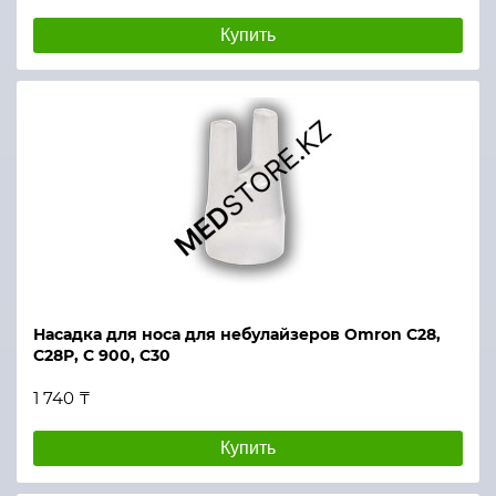
Купить
Насадка для носа для небулайзеров Omron С28,
С28Р, С 900, С30
1 740 ₸
Купить