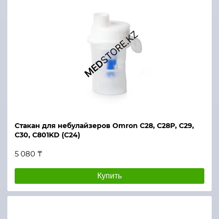
Стакан для небулайзеров Omron С28, С28Р, С29,
С30, С801KD (С24)
5 080 ₸
Купить