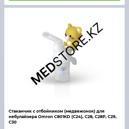
Стаканчик с отбойником (медвежонок) для
небулайзера Omron С801KD (С24), С28, С28Р, С29,
С30