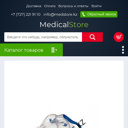
Доставка
Оплата
Вопросы и ответы
Войти
+7 (727) 221 91 10
info@medstore.kz
Обратный звонок
Medical
Store
Каталог товаров