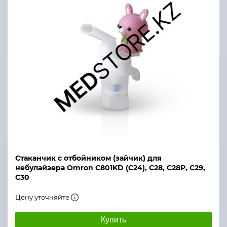
Стаканчик с отбойником (зайчик) для
небулайзера Omron С801KD (С24), С28, С28Р, С29,
С30
Цену уточняйте
Купить