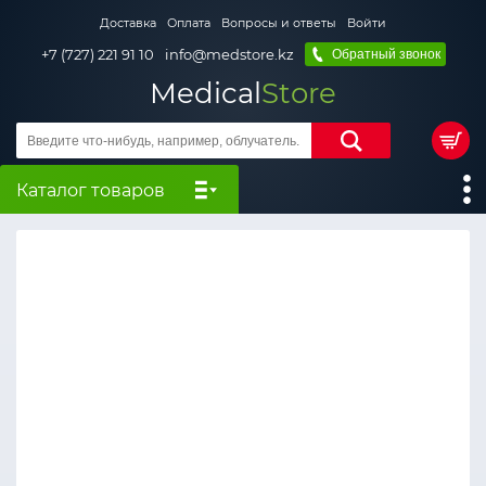
Доставка
Оплата
Вопросы и ответы
Войти
+7 (727) 221 91 10
info@medstore.kz
Обратный звонок
Medical
Store
Каталог товаров