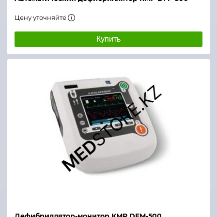
Цену уточняйте
Купить
Дефибриллятор-монитор КМР DFМ-500