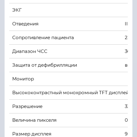
ЭКГ
Отведения
II
Сопротивление пациента
23 -
Диапазон ЧСС
30 - 
Защита от дефибрилляции
встр
Монитор
Высококонтрастный монохромный TFT дисплей
Разрешение
320 х
Величина пикселя
0,36 
Размер дисплея
95 х 