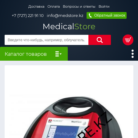
Доставка
Оплата
Вопросы и ответы
Войти
+7 (727) 221 91 10
info@medstore.kz
Обратный звонок
Medical
Store
Каталог товаров