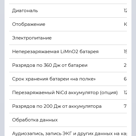
Диагональ
120 м
Отображение
Крив
Электропитание
Неперезаряжаемая LiMnO2 батарея
15 В 
Разрядов по 360 Дж от батареи
200
Срок хранения батареи «на полке»
6 лет
Перезаряжаемый NiCd аккумулятор (опция)
12 В /
Разрядов по 200 Дж от аккумулятора
70
Обработка данных
Аудиозапись, запись ЭКГ и других данных на карту