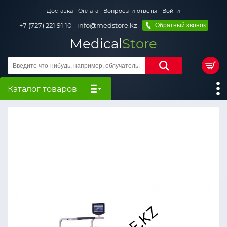
Доставка
Оплата
Вопросы и ответы
Войти
+7 (727) 221 91 10
info@medstore.kz
Обратный звонок
Medical
Store
Каталог товаров