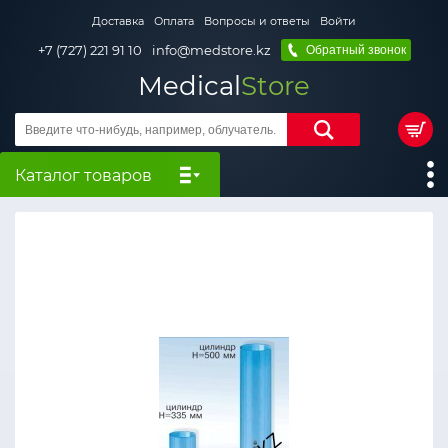
Доставка
Оплата
Вопросы и ответы
Войти
+7 (727) 221 91 10
info@medstore.kz
Обратный звонок
Medical
Store
Каталог товаров