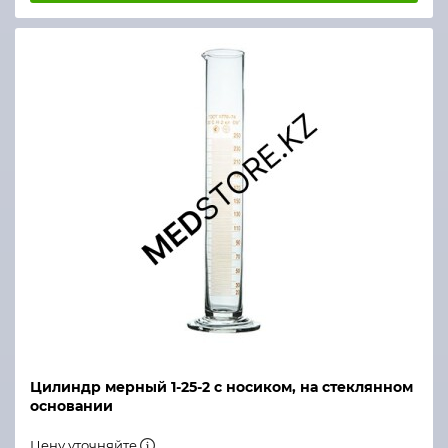
Цилиндр мерный 1-25-2 с носиком, на стеклянном
основании
Цену уточняйте