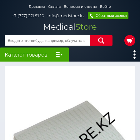
Доставка
Оплата
Вопросы и ответы
Войти
+7 (727) 221 91 10
info@medstore.kz
Обратный звонок
Medical
Store
Каталог товаров