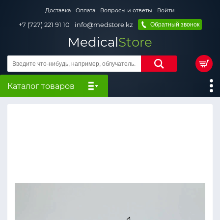
Доставка
Оплата
Вопросы и ответы
Войти
+7 (727) 221 91 10
info@medstore.kz
Обратный звонок
Medical
Store
Каталог товаров