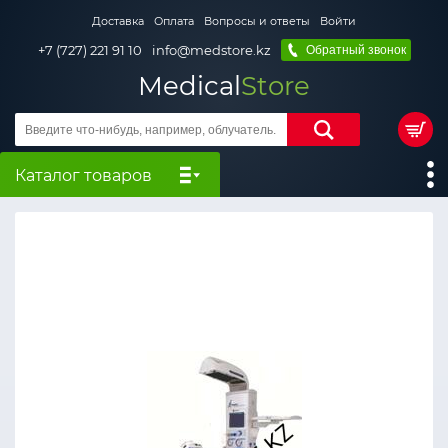
Доставка
Оплата
Вопросы и ответы
Войти
+7 (727) 221 91 10
info@medstore.kz
Обратный звонок
Medical
Store
Каталог товаров