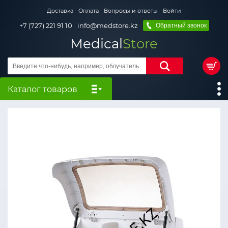
Доставка
Оплата
Вопросы и ответы
Войти
+7 (727) 221 91 10
info@medstore.kz
Обратный звонок
Medical
Store
Каталог товаров