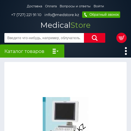
Доставка
Оплата
Вопросы и ответы
Войти
+7 (727) 221 91 10
info@medstore.kz
Обратный звонок
Medical
Store
Каталог товаров