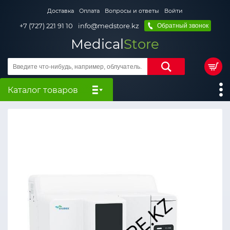
Доставка
Оплата
Вопросы и ответы
Войти
+7 (727) 221 91 10
info@medstore.kz
Обратный звонок
Medical
Store
Каталог товаров