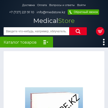
Доставка
Оплата
Вопросы и ответы
Войти
+7 (727) 221 91 10
info@medstore.kz
Обратный звонок
Medical
Store
Каталог товаров