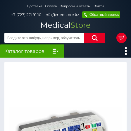
Доставка
Оплата
Вопросы и ответы
Войти
+7 (727) 221 91 10
info@medstore.kz
Обратный звонок
Medical
Store
Каталог товаров