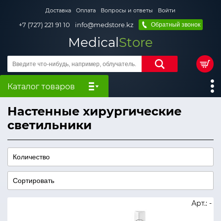
Доставка
Оплата
Вопросы и ответы
Войти
+7 (727) 221 91 10
info@medstore.kz
Обратный звонок
Medical
Store
Каталог товаров
Настенные хирургические
светильники
Арт.: -