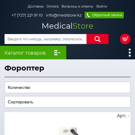
Доставка
Оплата
Вопросы и ответы
Войти
+7 (727) 221 91 10
info@medstore.kz
Обратный звонок
Medical
Store
Каталог товаров
Фороптер
Арт.: -