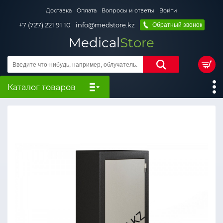
Доставка
Оплата
Вопросы и ответы
Войти
+7 (727) 221 91 10
info@medstore.kz
Обратный звонок
Medical
Store
Каталог товаров