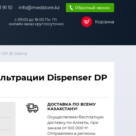
 91 10
info@medstore.kz
Обратный звонок
с 09:00 до 18:00 Пн. Пт.
Корзина
онлайн заказ круглосуточно
DP 30 (Vario)
льтрации Dispenser DP
ДОСТАВКА ПО ВСЕМУ
КАЗАХСТАНУ!
Осуществляем бесплатную
доставку по Алматы, при
заказе от 100 000 тг.
Отправляем в регионы