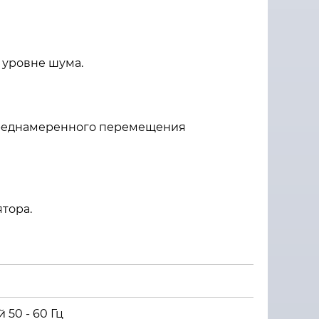
 уровне шума.
епреднамеренного перемещения
тора.
й 50 - 60 Гц