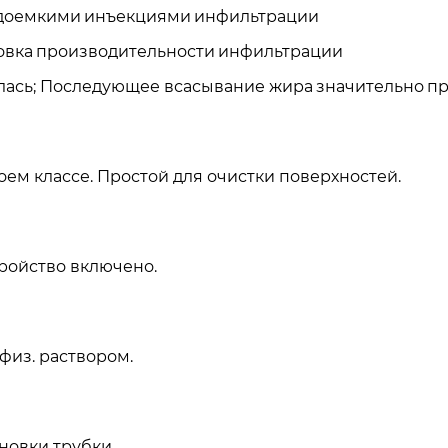
доемкими
инъекциями
инфильтрации
овка
производительности
инфильтрации
илась; Последующее всасывание жира
значительно
п
оем классе. Простой для очистки поверхностей.
тройство включено.
физ. раствором.
новки трубки.