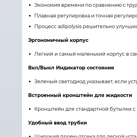
Экономия
времени
по
сравнению
с
тру
Плавная
регулировка
и
точная
регулир
Процесс adipolysis решительно улучш
Эргономичный корпус
Легкий и самый маленький корпус в св
Вкл/Выкл Индикатор состояния
Зеленый светодиод указывает, если ус
Встроенный кронштейн для жидкости
Кронштейн для стандартной бутылки с 
Удобный ввод трубки
Широкий проем отсека для легкой уста