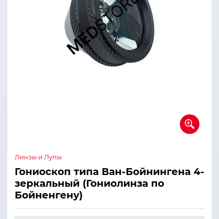
Линзы и Лупы
Гониоскоп типа Ван-Бойнингена 4-
зеркальный (Гониолинза по
Бойненгену)