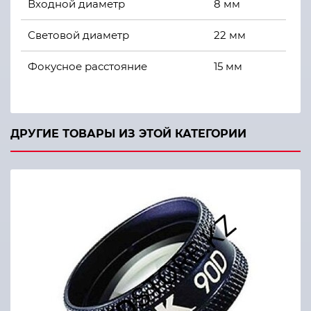
Входной диаметр
8 мм
Световой диаметр
22 мм
Фокусное расстояние
15 мм
Угол наклона
62°C
Масса
19 г
ДРУГИЕ ТОВАРЫ ИЗ ЭТОЙ КАТЕГОРИИ