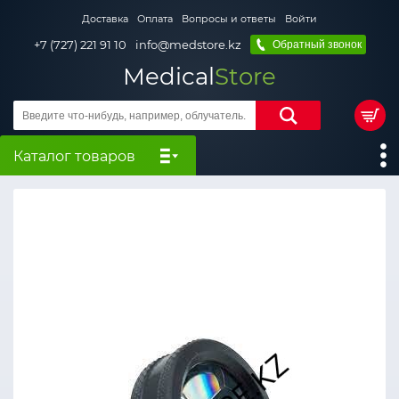
Доставка
Оплата
Вопросы и ответы
Войти
+7 (727) 221 91 10
info@medstore.kz
Обратный звонок
Medical
Store
Каталог товаров