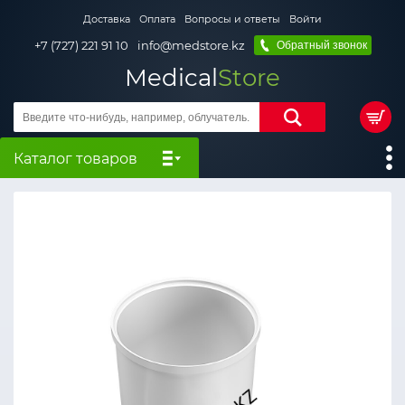
Доставка
Оплата
Вопросы и ответы
Войти
+7 (727) 221 91 10
info@medstore.kz
Обратный звонок
Medical
Store
Каталог товаров