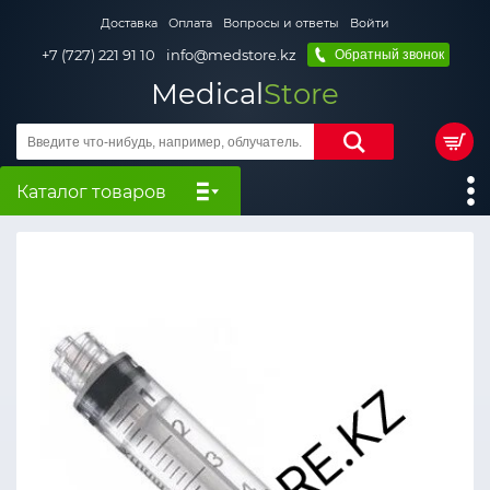
Доставка
Оплата
Вопросы и ответы
Войти
+7 (727) 221 91 10
info@medstore.kz
Обратный звонок
Medical
Store
Каталог товаров