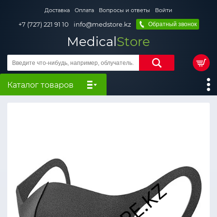
Доставка
Оплата
Вопросы и ответы
Войти
+7 (727) 221 91 10
info@medstore.kz
Обратный звонок
Medical
Store
Каталог товаров