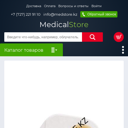
Доставка
Оплата
Вопросы и ответы
Войти
+7 (727) 221 91 10
info@medstore.kz
Обратный звонок
Medical
Store
Каталог товаров