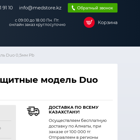
 91 10
info@medstore.kz
Обратный звонок
с 09:00 до 18:00 Пн. Пт.
Корзина
онлайн заказ круглосуточно
ль Duo 0,5мм Pb
ащитные модель Duo
ДОСТАВКА ПО ВСЕМУ
КАЗАХСТАНУ!
Осуществляем бесплатную
доставку по Алматы, при
о
заказе от 100 000 тг.
Отправляем в регионы