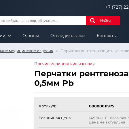
+7 (727) 221
Найти
нии
Отзывы
Отследить заказ
Контакты
чие медицинские изделия
Перчатки рентгенозащитные моде
Прочие медицинские изделия
Перчатки рентгеноз
0,5мм Pb
Артикул:
00000011975
Розничная цена:
145 900 ₸
- возможн
цена не актуальна