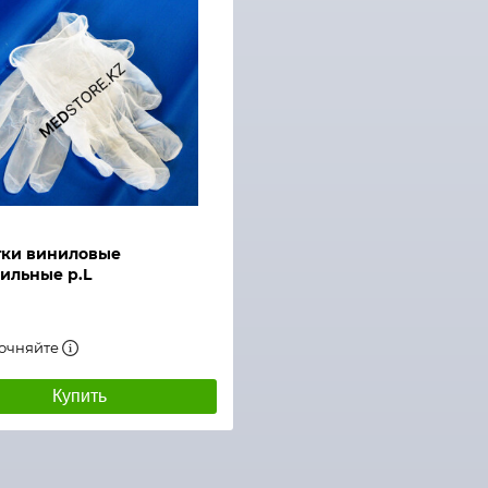
тки виниловые
ильные р.L
точняйте
Купить