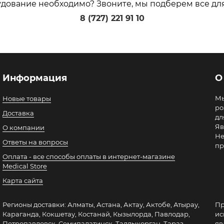
удование необходимо? Звоните, мы подберем все дл
8 (727) 221 91 10
Информация
О
Мы
Новые товары
ро
Доставка
дл
Яв
О компании
Не
Ответы на вопросы
пр
Оплата - все способы оплаты в интернет-магазине
Medical Store
Карта сайта
Регионы доставки: Алматы, Астана, Актау, Актобе, Атырау,
Пр
Караганда, Кокшетау, Костанай, Кызылорда, Павлодар,
ис
Петропавловск, Семипалатинск, Талдыкорган, Тараз,
яв