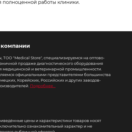
я полноценной работы клиники.
 компании
, ТОО "Medical Store", специализируемся на оптово-
зничной продаже диагностического оборудования
я медицинской и ветеринарной промышленности.
ляемся официальными представителями большинства
мецких, Корейских, Российских и других заводов-
оизводителей.
Подробнее...
иведённые цены и характеристики товаров носят
ключительно ознакомительный характер и не
ляются публичной офертой.