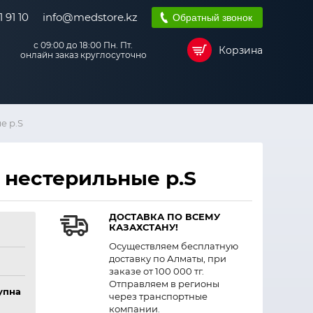
 91 10
info@medstore.kz
Обратный звонок
с 09:00 до 18:00 Пн. Пт.
Корзина
онлайн заказ круглосуточно
е р.S
 нестерильные р.S
ДОСТАВКА ПО ВСЕМУ
КАЗАХСТАНУ!
Осуществляем бесплатную
доставку по Алматы, при
заказе от 100 000 тг.
Отправляем в регионы
упна
через транспортные
компании.