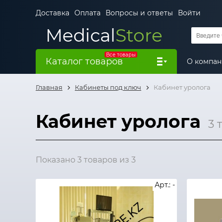
Доставка
Оплата
Вопросы и ответы
Войти
Medical
Store
Все товары
Каталог товаров
О компа
Главная
Кабинеты под ключ
Кабинет уролога
Кабинет уролога
3 
Показано 3 товаров из 3
Арт.: -