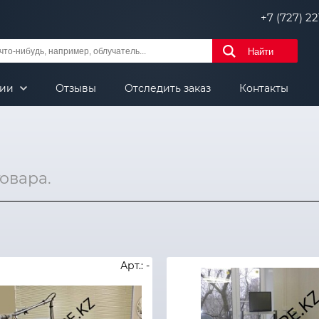
+7 (727) 221
Найти
нии
Отзывы
Отследить заказ
Контакты
товара.
Арт.: -