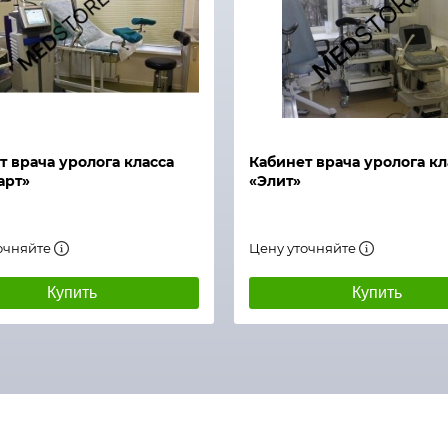
й просмотр
т врача уролога класса
Кабинет врача уролога кл
арт»
«Элит»
очняйте
Цену уточняйте
Купить
Купить